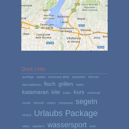
Quick Links
ausflüge
baden
brenzone @de
einkaufen
fahrrad
fisch
grillen
fahrradfahren
hafen
katamaran
kite
kurs
kultur
motorrad
segeln
musik
olivenöl
ostern
restaurant
Urlaubs Package
strand
wassersport
video
wandern
wein