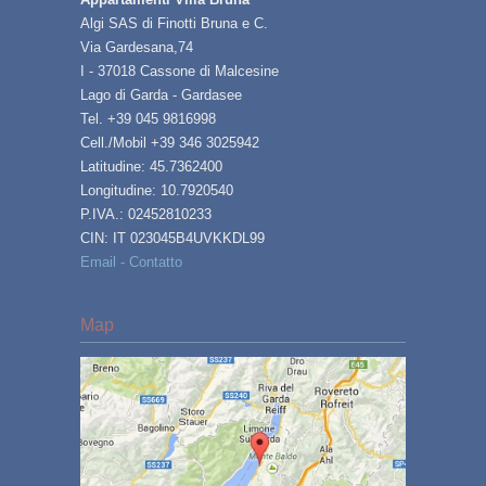
Algi SAS di Finotti Bruna e C.
Via Gardesana,74
I - 37018 Cassone di Malcesine
Lago di Garda - Gardasee
Tel. +39 045 9816998
Cell./Mobil +39 346 3025942
Latitudine: 45.7362400
Longitudine: 10.7920540
P.IVA.: 02452810233
CIN: IT 023045B4UVKKDL99
Email - Contatto
Map