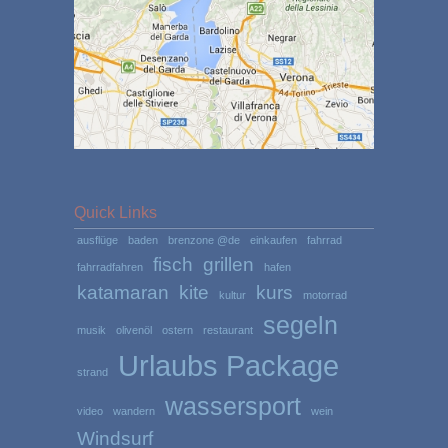
Quick Links
ausflüge
baden
brenzone @de
einkaufen
fahrrad
fisch
grillen
fahrradfahren
hafen
katamaran
kite
kurs
kultur
motorrad
segeln
musik
olivenöl
ostern
restaurant
Urlaubs Package
strand
wassersport
video
wandern
wein
Windsurf