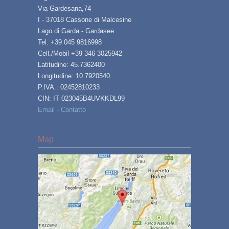
Via Gardesana,74
I - 37018 Cassone di Malcesine
Lago di Garda - Gardasee
Tel. +39 045 9816998
Cell./Mobil +39 346 3025942
Latitudine: 45.7362400
Longitudine: 10.7920540
P.IVA.: 02452810233
CIN: IT 023045B4UVKKDL99
Email - Contatto
Map