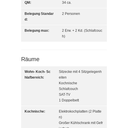
QM:
34 ca.
Belegung Standar
2 Personen
d:
Belegung max:
2 Erw. + 2 Kd. (Schlafcouc
h)
Räume
Wohn- Koch- Sc
Sitzecke mit 4 Sitzgelegenh
hlafbereich:
eiten
Kochnische
Schlafcouch
SAT-TV
1 Doppelbett
Kochnische:
Elektrokochplatten (2 Platte
n)
Großer Kühlschrank mit Gefr