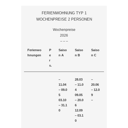
FERIENWOHNUNG TYP 1
WOCHENPREISE 2 PERSONEN
Wochenpreise
2026
– – –
Ferienwo
P
Saiso
Saiso
Saiso
hnungen
e
n A
n B
n C
r
s.
–
28.03
–
11.04
– 11.0
20.06
– 09.0
4
– 12.0
5
09.05
9
03.10
– 20.0
–
– 31.1
6
0
12.09
– 03.1
0