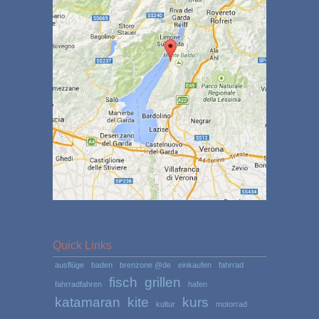
Quick Links
ausflüge
baden
brenzone @de
einkaufen
fahrrad
fisch
grillen
fahrradfahren
hafen
katamaran
kite
kurs
kultur
motorrad