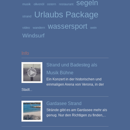
segeln
musik
olivenöl
ostern
restaurant
Urlaubs Package
strand
wassersport
video
wandern
wein
Windsurf
Info
Strand und Badesteg als
Musik Bühne
Ein Konzert in der historischen und
einmaligen Arena von Verona, in der
Stadt...
Gardasee Strand
Strände gibt es am Gardasee mehr als
genug. Nur den Richtigen zu finden,...