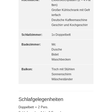
Kochnische:
Elektrokochplatten (2 – 4 Pla
tten)
Großer Kühlschrank mit Gefr
ierfach
Deutsche Kaffeemaschine
Geschirr und Kochgeschirr
Schlafzimmer:
1x Doppelbett
Badezimmer:
Wc
Dusche
Bidet
Waschbecken
Balkon:
Tisch mit Stühlen
Sonnenschirm
Wäscheständer
Schlafgelegenheiten
Doppelbett = 2 Pers.