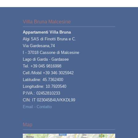
Villa Bruna Malcesine
Appartamenti Villa Bruna
Algi SAS di Finotti Bruna e C.
Via Gardesana,74
I - 37018 Cassone di Malcesine
Lago di Garda - Gardasee
Tel. +39 045 9816998
Cell./Mobil +39 346 3025942
Latitudine: 45.7362400
Longitudine: 10.7920540
P.IVA.: 02452810233
CIN: IT 023045B4UVKKDL99
Email - Contatto
Map