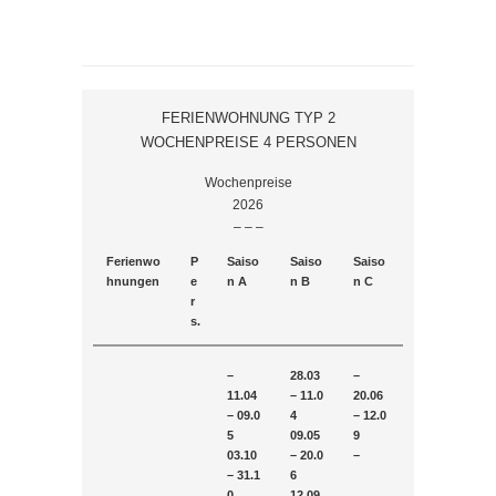
FERIENWOHNUNG TYP 2
WOCHENPREISE 4 PERSONEN
Wochenpreise
2026
– – –
Ferienwo
P
Saiso
Saiso
Saiso
hnungen
e
n A
n B
n C
r
s.
–
28.03
–
11.04
– 11.0
20.06
– 09.0
4
– 12.0
5
09.05
9
03.10
– 20.0
–
– 31.1
6
0
12.09