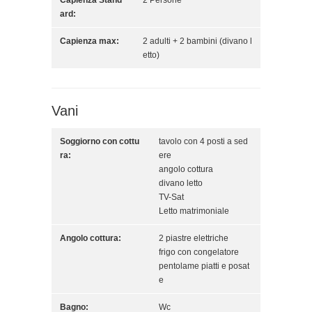
Capienza Stand
2 Persone
ard:
Capienza max:
2 adulti + 2 bambini (divano l
etto)
Vani
Soggiorno con cottu
tavolo con 4 posti a sed
ra:
ere
angolo cottura
divano letto
TV-Sat
Letto matrimoniale
Angolo cottura:
2 piastre elettriche
frigo con congelatore
pentolame piatti e posat
e
Bagno:
Wc