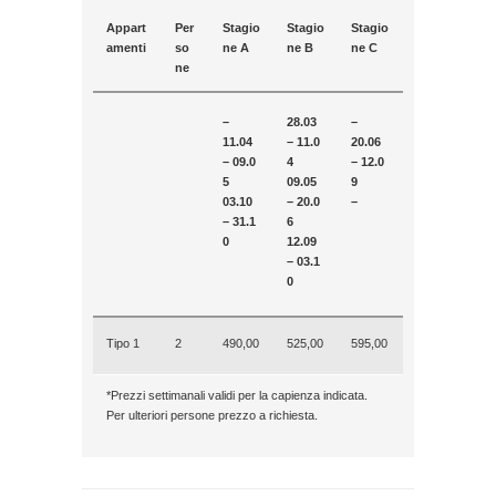
Appart
Per
Stagio
Stagio
Stagio
amenti
so
ne A
ne B
ne C
ne
–
28.03
–
11.04
– 11.0
20.06
– 09.0
4
– 12.0
5
09.05
9
03.10
– 20.0
–
– 31.1
6
0
12.09
– 03.1
0
Tipo 1
2
490,00
525,00
595,00
*Prezzi settimanali validi per la capienza indicata.
Per ulteriori persone prezzo a richiesta.