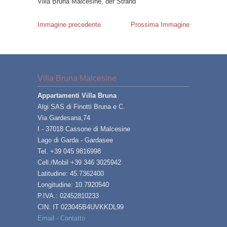
Villa Bruna Malcesine, der Strand
Immagine precedente
Prossima Immagine
Villa Bruna Malcesine
Appartamenti Villa Bruna
Algi SAS di Finotti Bruna e C.
Via Gardesana,74
I - 37018 Cassone di Malcesine
Lago di Garda - Gardasee
Tel. +39 045 9816998
Cell./Mobil +39 346 3025942
Latitudine: 45.7362400
Longitudine: 10.7920540
P.IVA.: 02452810233
CIN: IT 023045B4UVKKDL99
Email - Contatto